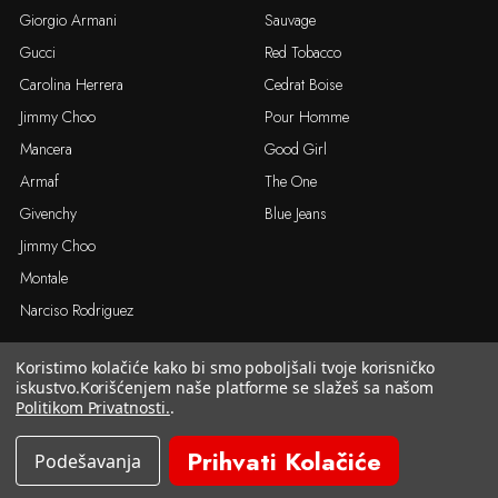
Giorgio Armani
Sauvage
Gucci
Red Tobacco
Carolina Herrera
Cedrat Boise
Jimmy Choo
Pour Homme
Mancera
Good Girl
Armaf
The One
Givenchy
Blue Jeans
Jimmy Choo
Montale
Narciso Rodriguez
Koristimo kolačiće kako bi smo poboljšali tvoje korisničko
© 2026. Arola.rs sva prava zadržana
iskustvo.
Korišćenjem naše platforme se slažeš sa našom
Politikom Privatnosti.
.
Prihvati Kolačiće
Podešavanja