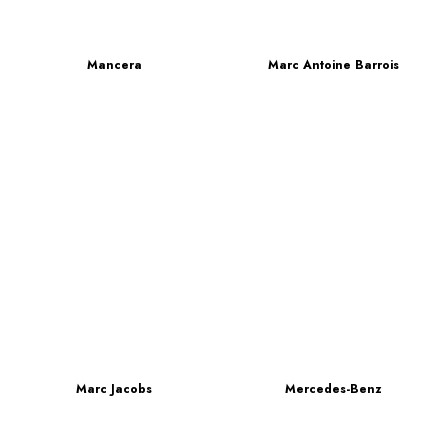
Mancera
Marc Antoine Barrois
Marc Jacobs
Mercedes-Benz