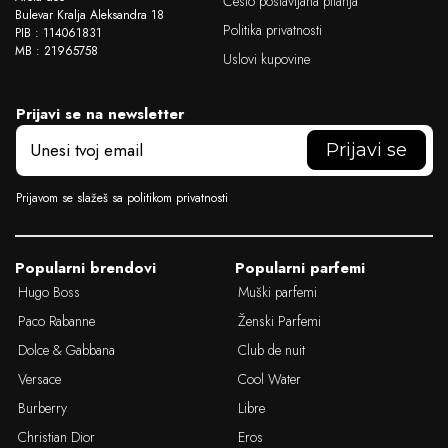
Često postavljana pitanja
Bulevar Kralja Aleksandra 18
Politika privatnosti
PIB : 114061831
MB : 21965758
Uslovi kupovine
Prijavi se na newsletter
E
m
a
i
Prijavom se slažeš sa politikom privatnosti
l
Popularni brendovi
Popularni parfemi
Hugo Boss
Muški parfemi
Paco Rabanne
Ženski Parfemi
Dolce & Gabbana
Club de nuit
Versace
Cool Water
Burberry
Libre
Christian Dior
Eros