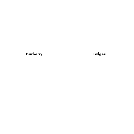
Burberry
Bvlgari