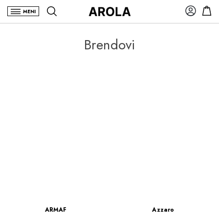
MENI
Brendovi
ARMAF
Azzaro