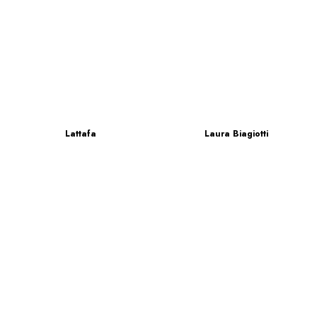
Lattafa
Laura Biagiotti