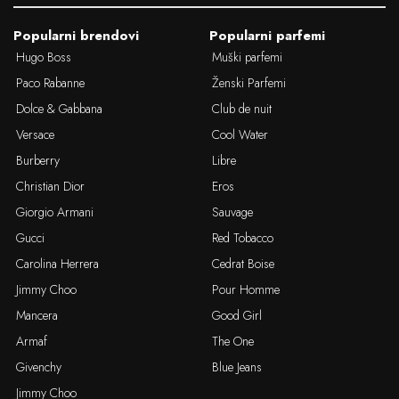
Popularni brendovi
Popularni parfemi
Hugo Boss
Muški parfemi
Paco Rabanne
Ženski Parfemi
Dolce & Gabbana
Club de nuit
Versace
Cool Water
Burberry
Libre
Christian Dior
Eros
Giorgio Armani
Sauvage
Gucci
Red Tobacco
Carolina Herrera
Cedrat Boise
Jimmy Choo
Pour Homme
Mancera
Good Girl
Armaf
The One
Givenchy
Blue Jeans
Jimmy Choo