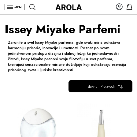
MENI
Issey Miyake Parfemi
Zaronite u svet Issey Miyake parfema, gde svaki miris odražava
harmoniju prirode, inovacije i umetnosti. Poznat po svom
jedinstvenom pristupu dizajnu i stalnoj težnji ka jednostavnosti i
čistoći, Issey Miyake prenosi svoju filozofiju u svet parfema,
kreirajući senzacionalne mirisne doživljaje koji odražavaju esenciju
prirodnog sveta i ljudske kreativnosti.
Istaknuti Proizvodi