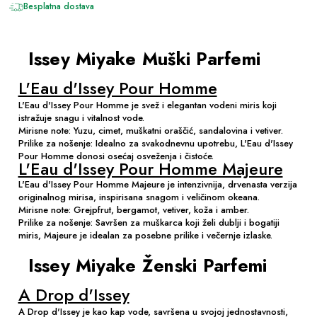
Besplatna dostava
Issey Miyake Muški Parfemi
L'Eau d'Issey Pour Homme
L'Eau d'Issey Pour Homme je svež i elegantan vodeni miris koji
istražuje snagu i vitalnost vode.
Mirisne note: Yuzu, cimet, muškatni oraščić, sandalovina i vetiver.
Prilike za nošenje: Idealno za svakodnevnu upotrebu, L'Eau d'Issey
Pour Homme donosi osećaj osveženja i čistoće.
L'Eau d'Issey Pour Homme Majeure
L'Eau d'Issey Pour Homme Majeure je intenzivnija, drvenasta verzija
originalnog mirisa, inspirisana snagom i veličinom okeana.
Mirisne note: Grejpfrut, bergamot, vetiver, koža i amber.
Prilike za nošenje: Savršen za muškarca koji želi dublji i bogatiji
miris, Majeure je idealan za posebne prilike i večernje izlaske.
Issey Miyake Ženski Parfemi
A Drop d'Issey
A Drop d'Issey je kao kap vode, savršena u svojoj jednostavnosti,