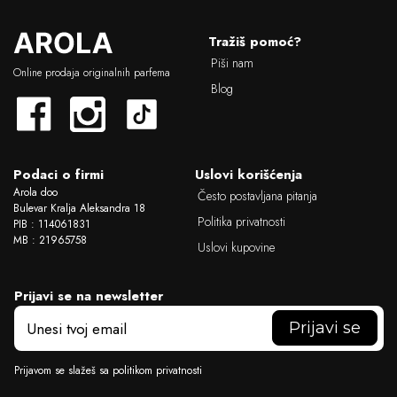
L
Tražiš pomoć?
o
Piši nam
g
Online prodaja originalnih parfema
o
Blog
Podaci o firmi
Uslovi korišćenja
Arola doo
Često postavljana pitanja
Bulevar Kralja Aleksandra 18
Politika privatnosti
PIB : 114061831
MB : 21965758
Uslovi kupovine
Prijavi se na newsletter
E
m
a
i
Prijavom se slažeš sa politikom privatnosti
l