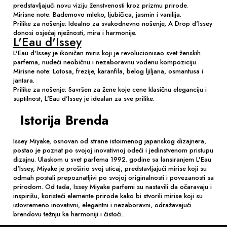
predstavljajući novu viziju ženstvenosti kroz prizmu prirode.
Mirisne note: Bademovo mleko, ljubičica, jasmin i vanilija.
Prilike za nošenje: Idealno za svakodnevno nošenje, A Drop d'Issey
donosi osjećaj nježnosti, mira i harmonije.
L'Eau d'Issey
L'Eau d'Issey je ikoničan miris koji je revolucionisao svet ženskih
parfema, nudeći neobičnu i nezaboravnu vodenu kompoziciju.
Mirisne note: Lotosa, frezije, karanfila, belog ljiljana, osmantusa i
jantara.
Prilike za nošenje: Savršen za žene koje cene klasičnu eleganciju i
suptilnost, L'Eau d'Issey je idealan za sve prilike.
Istorija Brenda
Issey Miyake, osnovan od strane istoimenog japanskog dizajnera,
postao je poznat po svojoj inovativnoj odeći i jedinstvenom pristupu
dizajnu. Ulaskom u svet parfema 1992. godine sa lansiranjem L'Eau
d'Issey, Miyake je proširio svoj uticaj, predstavljajući mirise koji su
odmah postali prepoznatljivi po svojoj originalnosti i povezanosti sa
prirodom. Od tada, Issey Miyake parfemi su nastavili da očaravaju i
inspirišu, koristeći elemente prirode kako bi stvorili mirise koji su
istovremeno inovativni, elegantni i nezaboravni, odražavajući
brendovu težnju ka harmoniji i čistoći.