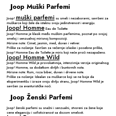
Joop Muški Parfemi
muški parfemi
Joop!
su smeli i nezaboravni, savršeni za
muškarce koji žele da istaknu svoju jedinstvenost i energiju.
Joop! Homme
Eau de Toilette
Joop! Homme je klasik među muškim parfemima, poznat po svojoj
smeloj i senzualnoj mirisnoj kompoziciji.
Mirisne note: Cimet, jasmin, med, duvan i vetiver.
Prilike za nošenje: Savršen za večernje izlaske i posebne prilike,
Joop! Homme Eau de Toilette je miris koji neće proći nezapaženo.
Joop! Homme Wild
Joop! Homme Wild je provokativnija, intenzivnija verzija originalnog
Joop! Homme, sa dodatkom divljih i buntovnih nota.
Mirisne note: Rum, roza biber, duvan i drvene note.
Prilike za nošenje: Idealan za muškarce koji se ne boje da
eksperimentišu i izraze svoju divlju stranu, Joop! Homme Wild je
savršen za avanturističke noći.
Joop Ženski Parfemi
Joop! ženski parfemi su snažni i senzualni, stvoreni za žene koje
cene eleganciju i sofisticiranost sa dozom smelosti.