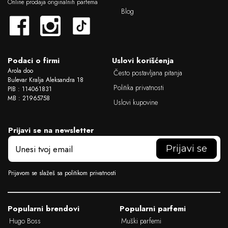
g
Online prodaja originalnih parfema
o
Blog
Podaci o firmi
Uslovi korišćenja
Arola doo
Često postavljana pitanja
Bulevar Kralja Aleksandra 18
Politika privatnosti
PIB : 114061831
MB : 21965758
Uslovi kupovine
Prijavi se na newsletter
E
m
a
i
Prijavom se slažeš sa politikom privatnosti
l
Popularni brendovi
Popularni parfemi
Hugo Boss
Muški parfemi