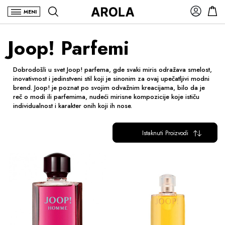
MENI
Joop! Parfemi
Dobrodošli u svet Joop! parfema, gde svaki miris odražava smelost,
inovativnost i jedinstveni stil koji je sinonim za ovaj upečatljivi modni
brend. Joop! je poznat po svojim odvažnim kreacijama, bilo da je
reč o modi ili parfemima, nudeći mirisne kompozicije koje ističu
individualnost i karakter onih koji ih nose.
Istaknuti Proizvodi