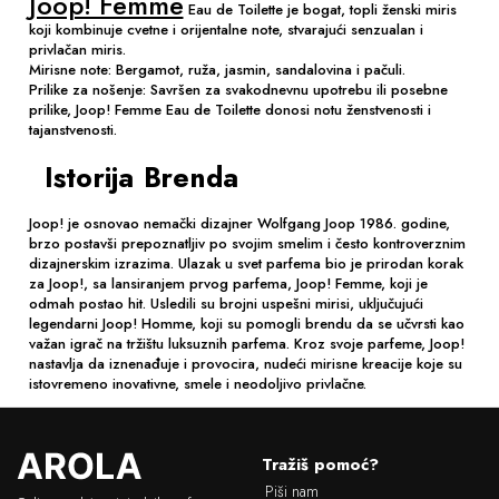
Joop! Femme
Eau de Toilette je bogat, topli ženski miris
koji kombinuje cvetne i orijentalne note, stvarajući senzualan i
privlačan miris.
Mirisne note: Bergamot, ruža, jasmin, sandalovina i pačuli.
Prilike za nošenje: Savršen za svakodnevnu upotrebu ili posebne
prilike, Joop! Femme Eau de Toilette donosi notu ženstvenosti i
tajanstvenosti.
Istorija Brenda
Joop! je osnovao nemački dizajner Wolfgang Joop 1986. godine,
brzo postavši prepoznatljiv po svojim smelim i često kontroverznim
dizajnerskim izrazima. Ulazak u svet parfema bio je prirodan korak
za Joop!, sa lansiranjem prvog parfema, Joop! Femme, koji je
odmah postao hit. Usledili su brojni uspešni mirisi, uključujući
legendarni Joop! Homme, koji su pomogli brendu da se učvrsti kao
važan igrač na tržištu luksuznih parfema. Kroz svoje parfeme, Joop!
nastavlja da iznenađuje i provocira, nudeći mirisne kreacije koje su
istovremeno inovativne, smele i neodoljivo privlačne.
L
Tražiš pomoć?
o
Piši nam