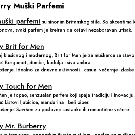
rry Muški Parfemi
uški parfemi
su sinonim Britanskog stila. Sa akcentima 
onova, svaki parfem je kreiran da ostavi nezaboravan utisak.
y Brit for Men
j klasičnog i modernog, Brit for Men je za muškarce sa stavo
e: Bergamot, đumbir, kadulja i siva ambra.
nošenje: Idealno za dnevne aktivnosti i casual večernje izlaske.
y Touch for Men
en je topao, senzualan parfem koji spaja tradiciju i inovaciju.
: Listovi ljubičice, mandarina i beli biber.
nošenje: Savršen za poslovne sastanke ili romantične večere.
y Mr. Burberry
y je inspirisan Londonskim životnim stilom, idealan za muškarca