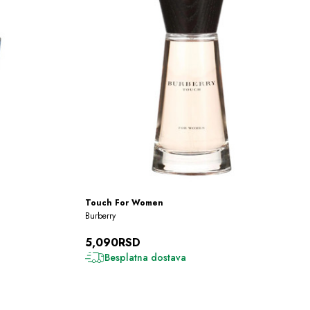
Touch For Women
Burberry
5,090RSD
Besplatna dostava