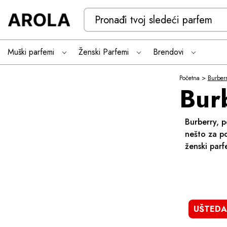
Search
Keyword:
Muški parfemi
Ženski Parfemi
Brendovi
Burberr
Bur
Burberry, p
nešto za po
ženski parf
UŠTEDA