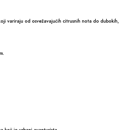
koji variraju od osvežavajućih citrusnih nota do dubokih,
m.
 koji je urbani avanturista.