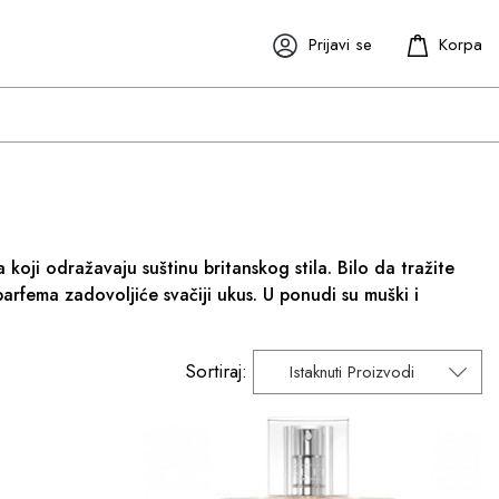
Prijavi se
a koji odražavaju suštinu britanskog stila. Bilo da tražite
arfema zadovoljiće svačiji ukus. U ponudi su muški i
Sortiraj:
Istaknuti Proizvodi