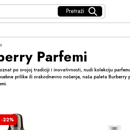
Pretraži
y
berry Parfemi
oznat po svojoj tradiciji i inovativnosti, nudi kolekciju parfem
sebne prilike ili svakodnevno nošenje, naša paleta Burberry p
emi.
-22%