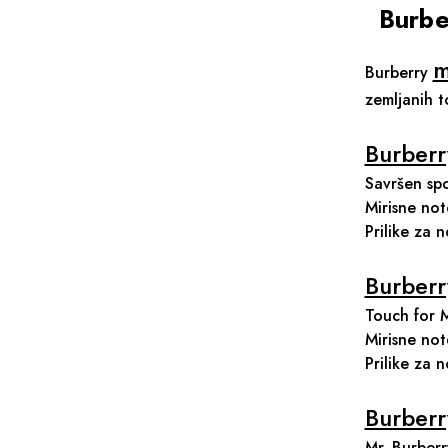
Burbe
m
Burberry
zemljanih t
Burberr
Savršen spo
Mirisne not
Prilike za 
Burberr
Touch for M
Mirisne note
Prilike za 
Burberr
Mr. Burberr