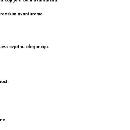
gradskim avanturama.
ava cvjetnu eleganciju.
nost.
ne.