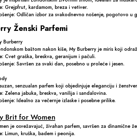
e: Grejpfrut, kardamom, breza i vetiver.
 nošenje: Odličan izbor za svakodnevno nošenje, pogotovo u 
rry Ženski Parfemi
y Burberry
londonskom baštom nakon kiše, My Burberry je miris koji odraž
e: Cvet graška, breskva, geranijum i pačuli.
nošenje: Savršen za svaki dan, posebno u proleće i jesen.
ody
suzan, senzualan parfem koji objedinjuje eleganciju i ženstve
e: Zelena jabuka, breskva, vanilija i sandalovina.
nošenje: Idealno za večernje izlaske i posebne prilike.
y Brit for Women
men je osvežavajuć, živahan parfem, savršen za dinamične že
e: Limun, kruška, badem i peonija.