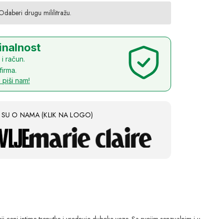
 Odaberi drugu mililitražu.
inalnost
i račun.
firma.
i piši nam!
I SU O NAMA (KLIK NA LOGO)
koji ceni intime trenutke i vrednuje duboke veze. Sa svojim senzualnim i u