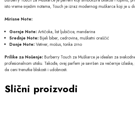
isto vreme svježim notama, Touch je izraz modernog muškarca koji je u d
Mirisne Note:
Gornje Note:
Artičoka, list ljubičice, mandarina
Srednje Note:
Bijeli biber, cedrovina, muškatni oraščić
Donje Note:
Vetiver, mošus, tonka zrno
Prilike za Nošenje:
Burberry Touch za Muškarce je idealan za svakodnevn
profesionalnom utisku. Takođe, ovaj parfem je savršen za večernje izlaske
da ceni trenutke bliskosti i udobnosti.
Slični proizvodi