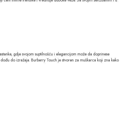
sastanke, gdje svojom suptilnošću i elegancijom može da doprinese
a dođu do izražaja. Burberry Touch je stvoren za muškarca koji zna kako