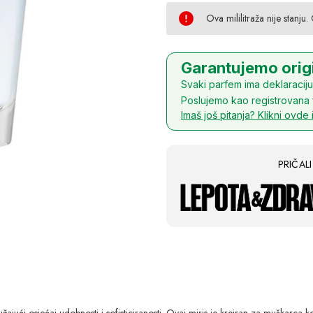
Touch
Ova mililitraža nije stanju.
Garantujemo orig
Svaki parfem ima deklaraciju 
Poslujemo kao registrovana 
Imaš još pitanja? Klikni ovde 
PRIČAL
žajući osjećaj udobnosti i sofisticiranosti. Ovaj miris je kreiran za muškarca 