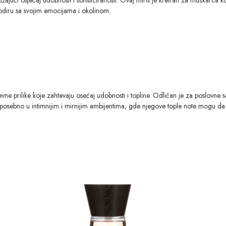
odiru sa svojim emocijama i okolinom.
e prilike koje zahtevaju osećaj udobnosti i topline. Odličan je za poslovne 
, posebno u intimnijim i mirnijim ambijentima, gde njegove tople note mogu d