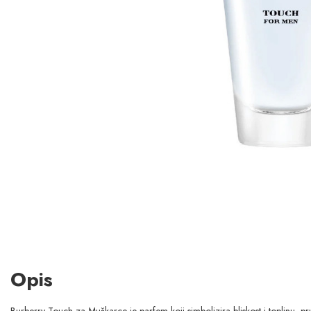
Opis
Burberry Touch za Muškarce je parfem koji simbolizira bliskost i toplinu, pru