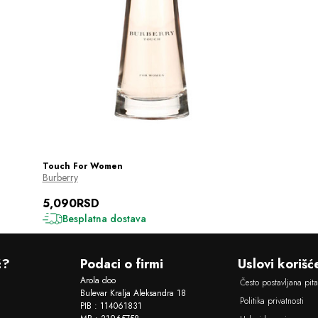
Touch For Women
Burberry
5,090RSD
Besplatna dostava
ć?
Podaci o firmi
Uslovi korišć
Arola doo
Često postavljana pit
Bulevar Kralja Aleksandra 18
Politika privatnosti
PIB : 114061831