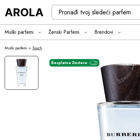
Search
Keyword:
Muški parfemi
Ženski Parfemi
Brendovi
Muški parfemi
Touch
Besplatna Dostava