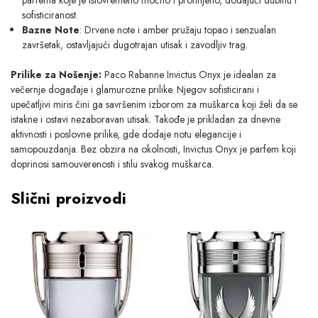
sofisticiranost.
Bazne Note
: Drvene note i amber pružaju topao i senzualan
završetak, ostavljajući dugotrajan utisak i zavodljiv trag.
Prilike za Nošenje:
Paco Rabanne Invictus Onyx je idealan za
večernje događaje i glamurozne prilike. Njegov sofisticirani i
upečatljivi miris čini ga savršenim izborom za muškarca koji želi da se
istakne i ostavi nezaboravan utisak. Takođe je prikladan za dnevne
aktivnosti i poslovne prilike, gde dodaje notu elegancije i
samopouzdanja. Bez obzira na okolnosti, Invictus Onyx je parfem koji
doprinosi samouverenosti i stilu svakog muškarca.
Slični proizvodi