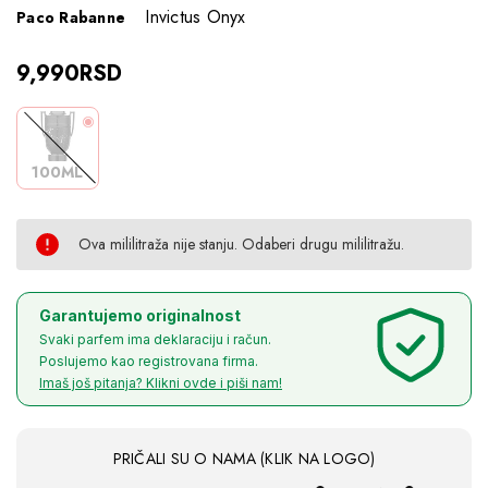
Invictus Onyx
Paco Rabanne
9,990RSD
100ML
Ova mililitraža nije stanju. Odaberi drugu mililitražu.
Current
Garantujemo originalnost
Svaki parfem ima deklaraciju i račun.
Poslujemo kao registrovana firma.
Stock:
Imaš još pitanja? Klikni ovde i piši nam!
PRIČALI SU O NAMA (KLIK NA LOGO)