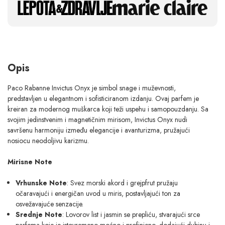
Opis
Paco Rabanne Invictus Onyx je simbol snage i muževnosti,
predstavljen u elegantnom i sofisticiranom izdanju. Ovaj parfem je
kreiran za modernog muškarca koji teži uspehu i samopouzdanju. Sa
svojim jedinstvenim i magnetičnim mirisom, Invictus Onyx nudi
savršenu harmoniju između elegancije i avanturizma, pružajući
nosiocu neodoljivu karizmu.
Mirisne Note
Vrhunske Note
: Svez morski akord i grejpfrut pružaju
očaravajući i energičan uvod u miris, postavljajući ton za
osvežavajuće senzacije.
Srednje Note
: Lovorov list i jasmin se prepliću, stvarajući srce
parfema koje je istovremeno moćno i profinjeno, dodajući dubinu i