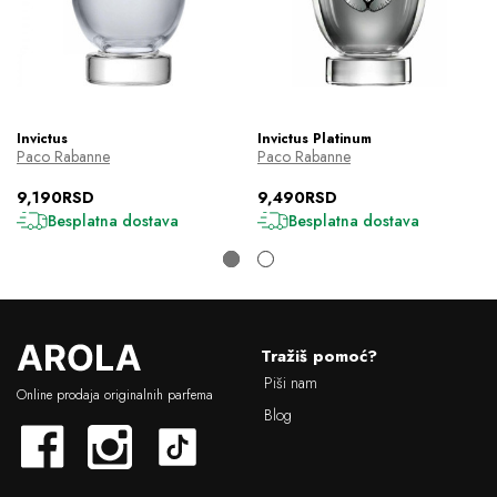
Invictus
Invictus Platinum
Paco Rabanne
Paco Rabanne
9,190RSD
9,490RSD
Besplatna dostava
Besplatna dostava
L
Tražiš pomoć?
o
Piši nam
g
Online prodaja originalnih parfema
o
Blog