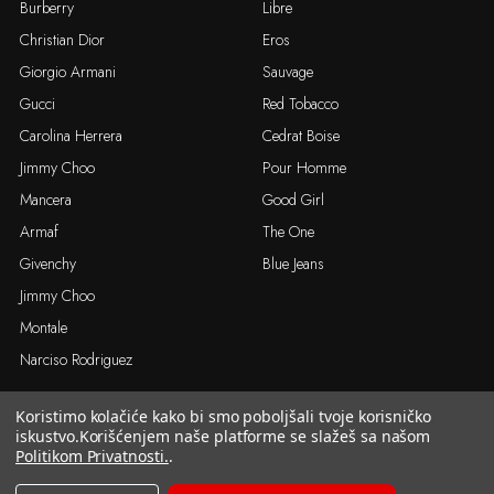
Burberry
Libre
Christian Dior
Eros
Giorgio Armani
Sauvage
Gucci
Red Tobacco
Carolina Herrera
Cedrat Boise
Jimmy Choo
Pour Homme
Mancera
Good Girl
Armaf
The One
Givenchy
Blue Jeans
Jimmy Choo
Montale
Narciso Rodriguez
Koristimo kolačiće kako bi smo poboljšali tvoje korisničko
© 2026. Arola.rs sva prava zadržana
iskustvo.
Korišćenjem naše platforme se slažeš sa našom
Politikom Privatnosti.
.
Ova mililitraža nije stanju. Odaberi drugu mililitražu.