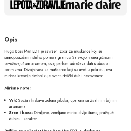
Opis
Hugo Boss Man EDT je savršen izbor za muškarce koji su
samopouzdani i stalno pomera granice. Sa svojom energičnom i
osvežavajućom aromom, ovaj parfem odražava duh slobode i
optimizma. Dizajnirana za muškarce koji su uvek u pokretu, ova
mirisna kreacija simbolizuje avanturistički duh i nezavisnost.
Mirisne note:
Vrh:
Sveža i hrskava zelena jabuka, uparena sa živahnim biljnim
aromama.
Srce i baza:
Dimljene, zemljane mirise divlje šume, pružajući
dubinu i karakter.
Prilike za nošenje:
Hugo Boss Man EDT je idealan za