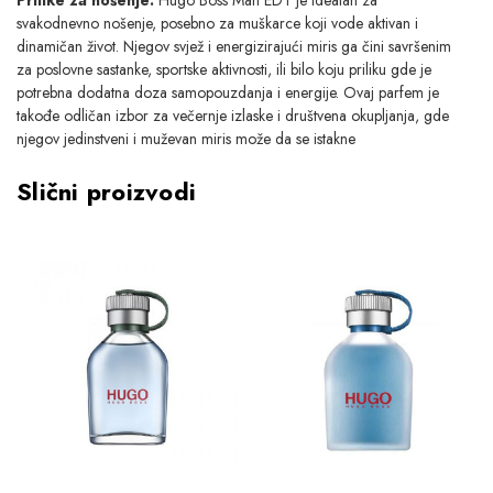
svakodnevno nošenje, posebno za muškarce koji vode aktivan i
dinamičan život. Njegov svjež i energizirajući miris ga čini savršenim
za poslovne sastanke, sportske aktivnosti, ili bilo koju priliku gde je
potrebna dodatna doza samopouzdanja i energije. Ovaj parfem je
takođe odličan izbor za večernje izlaske i društvena okupljanja, gde
njegov jedinstveni i muževan miris može da se istakne
Slični proizvodi