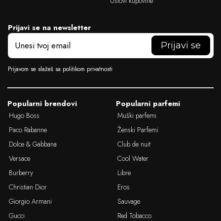
Uslovi kupovine
Prijavi se na newsletter
E
m
a
i
Prijavom se slažeš sa politikom privatnosti
l
Popularni brendovi
Popularni parfemi
Hugo Boss
Muški parfemi
Paco Rabanne
Ženski Parfemi
Dolce & Gabbana
Club de nuit
Versace
Cool Water
Burberry
Libre
Christian Dior
Eros
Giorgio Armani
Sauvage
Gucci
Red Tobacco