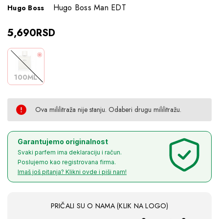
Hugo Boss Man EDT
Hugo Boss
5,690RSD
100ML
Ova mililitraža nije stanju. Odaberi drugu mililitražu.
Current
Garantujemo originalnost
Svaki parfem ima deklaraciju i račun.
Poslujemo kao registrovana firma.
Stock:
Imaš još pitanja? Klikni ovde i piši nam!
PRIČALI SU O NAMA (KLIK NA LOGO)