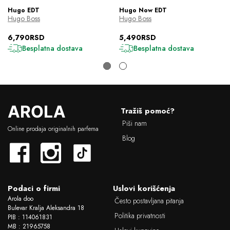
Hugo EDT
Hugo Now EDT
Hugo Boss
Hugo Boss
6,790RSD
5,490RSD
Besplatna dostava
Besplatna dostava
L
Tražiš pomoć?
o
Piši nam
g
Online prodaja originalnih parfema
o
Blog
Podaci o firmi
Uslovi korišćenja
Arola doo
Često postavljana pitanja
Bulevar Kralja Aleksandra 18
Politika privatnosti
PIB : 114061831
MB : 21965758