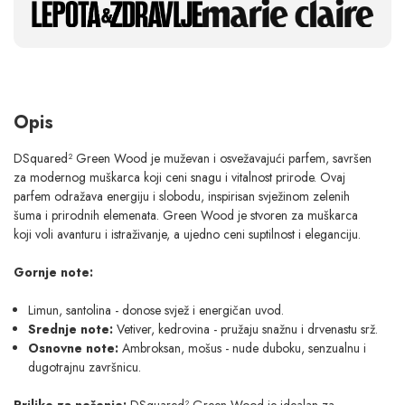
Opis
DSquared² Green Wood je muževan i osvežavajući parfem, savršen
za modernog muškarca koji ceni snagu i vitalnost prirode. Ovaj
parfem odražava energiju i slobodu, inspirisan svježinom zelenih
šuma i prirodnih elemenata. Green Wood je stvoren za muškarca
koji voli avanturu i istraživanje, a ujedno ceni suptilnost i eleganciju.
Gornje note:
Limun, santolina - donose svjež i energičan uvod.
Srednje note:
Vetiver, kedrovina - pružaju snažnu i drvenastu srž.
Osnovne note:
Ambroksan, mošus - nude duboku, senzualnu i
dugotrajnu završnicu.
Prilike za nošenje:
DSquared² Green Wood je idealan za