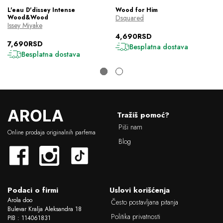
L'eau D'dissey Intense
Wood for Him
Wood&Wood
Dsquared
Issey Miyake
4,690RSD
7,690RSD
Besplatna dostava
Besplatna dostava
L
Tražiš pomoć?
o
Piši nam
g
Online prodaja originalnih parfema
o
Blog
Podaci o firmi
Uslovi korišćenja
Arola doo
Često postavljana pitanja
Bulevar Kralja Aleksandra 18
Politika privatnosti
PIB : 114061831