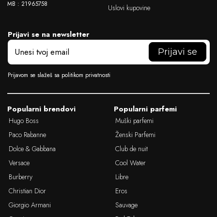
MB : 21965758
Uslovi kupovine
Prijavi se na newsletter
E
m
a
i
Prijavom se slažeš sa politikom privatnosti
l
Popularni brendovi
Popularni parfemi
Hugo Boss
Muški parfemi
Paco Rabanne
Ženski Parfemi
Dolce & Gabbana
Club de nuit
Versace
Cool Water
Burberry
Libre
Christian Dior
Eros
Giorgio Armani
Sauvage