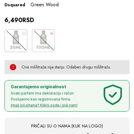
Green Wood
Dsquared
6,490RSD
50ML
100ML
Ova mililitraža nije stanju. Odaberi drugu mililitražu.
Current
Garantujemo originalnost
Svaki parfem ima deklaraciju i račun.
Poslujemo kao registrovana firma.
Stock:
Imaš još pitanja? Klikni ovde i piši nam!
PRIČALI SU O NAMA (KLIK NA LOGO)