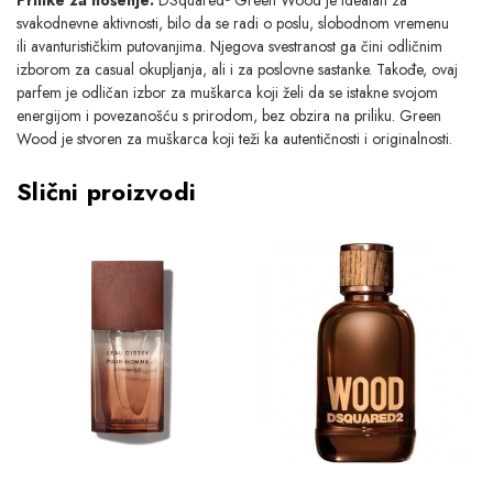
svakodnevne aktivnosti, bilo da se radi o poslu, slobodnom vremenu
ili avanturističkim putovanjima. Njegova svestranost ga čini odličnim
izborom za casual okupljanja, ali i za poslovne sastanke. Takođe, ovaj
parfem je odličan izbor za muškarca koji želi da se istakne svojom
energijom i povezanošću s prirodom, bez obzira na priliku. Green
Wood je stvoren za muškarca koji teži ka autentičnosti i originalnosti.
Slični proizvodi