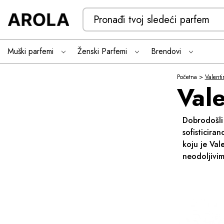
Search
Keyword:
Muški parfemi
Ženski Parfemi
Brendovi
Valenti
Val
Dobrodošli
sofisticira
koju je Val
neodoljivi