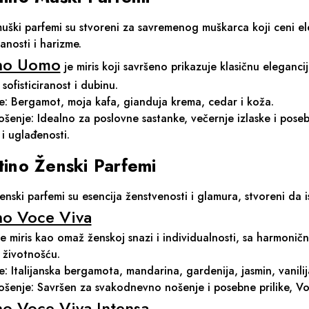
uški parfemi su stvoreni za savremenog muškarca koji ceni ele
nosti i harizme.
ino Uomo
je miris koji savršeno prikazuje klasičnu eleganci
sofisticiranost i dubinu.
e: Bergamot, moja kafa, gianduja krema, cedar i koža.
nošenje: Idealno za poslovne sastanke, večernje izlaske i pose
i uglađenosti.
tino Ženski Parfemi
enski parfemi su esencija ženstvenosti i glamura, stvoreni da 
no Voce Viva
e miris kao omaž ženskoj snazi i individualnosti, sa harmonič
 životnošću.
e: Italijanska bergamota, mandarina, gardenija, jasmin, vanilij
nošenje: Savršen za svakodnevno nošenje i posebne prilike, V
no Voce Viva Intensa