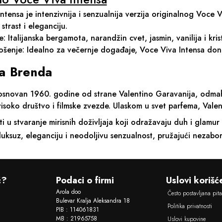
ntensa je intenzivnija i senzualnija verzija originalnog Voce V
strast i eleganciju.
e: Italijanska bergamota, narandžin cvet, jasmin, vanilija i kris
nošenje: Idealno za večernje događaje, Voce Viva Intensa donosi
ija Brenda
 osnovan 1960. godine od strane Valentino Garavanija, odmah
isoko društvo i filmske zvezde. Ulaskom u svet parfema, Valent
i u stvaranje mirisnih doživljaja koji odražavaju duh i glamu
luksuz, eleganciju i neodoljivu senzualnost, pružajući nezabora
ć?
Podaci o firmi
Uslovi korišć
Arola doo
Često postavljana pit
Bulevar Kralja Aleksandra 18
Politika privatnosti
PIB : 114061831
MB : 21965758
Uslovi kupovine