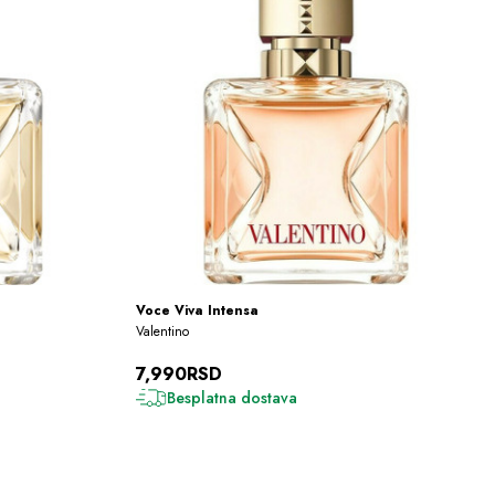
Voce Viva Intensa
Valentino
7,990RSD
Besplatna dostava