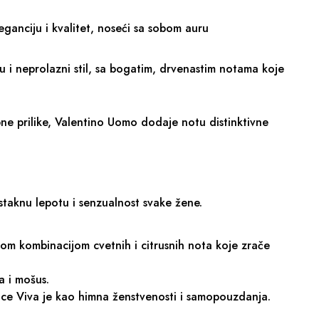
ganciju i kvalitet, noseći sa sobom auru
ju i neprolazni stil, sa bogatim, drvenastim notama koje
bne prilike, Valentino Uomo dodaje notu distinktivne
istaknu lepotu i senzualnost svake žene.
nom kombinacijom cvetnih i citrusnih nota koje zrače
a i mošus.
oce Viva je kao himna ženstvenosti i samopouzdanja.