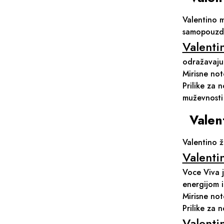
Valentino m
samopouzda
Valent
odražavaju 
Mirisne not
Prilike za 
muževnosti 
Valen
Valentino ž
Valenti
Voce Viva j
energijom i
Mirisne not
Prilike za 
Valenti