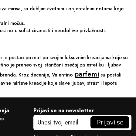
iva mirisa, sa dubljim cvetnim i orijentalnim notama koje
talni mošus.
 notu sofisticiranosti i neodoljive privlačnosti.
 je postao poznat po svojim luksuznim kreacijama koje su
ino je preneo svoj istančani osećaj za estetiku i ljubav
parfemi
r brenda. Kroz decenije, Valentino
su postali
vne mirisne kreacije koje slave ljubav, strast i lepotu
enja
Prijavi se na newsletter
E
anja
m
a