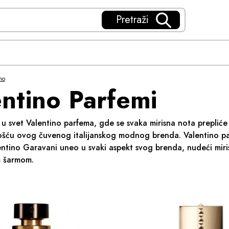
Pretraži
no
entino Parfemi
 u svet Valentino parfema, gde se svaka mirisna nota prepli
nošću ovog čuvenog italijanskog modnog brenda. Valentino par
entino Garavani uneo u svaki aspekt svog brenda, nudeći miri
m šarmom.