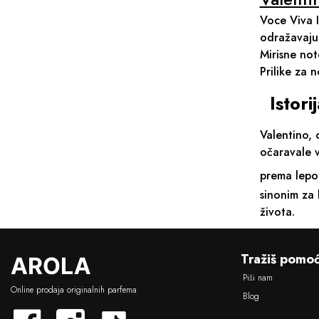
Voce Viva I
odražavaju 
Mirisne not
Prilike za 
Istor
Valentino,
očaravale v
prema lepot
sinonim za 
života.
Tražiš pomo
L
o
Piši nam
g
Online prodaja originalnih parfema
Blog
o