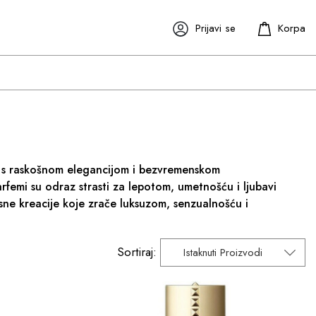
Prijavi se
će s raskošnom elegancijom i bezvremenskom
femi su odraz strasti za lepotom, umetnošću i ljubavi
sne kreacije koje zrače luksuzom, senzualnošću i
Sortiraj:
Istaknuti Proizvodi