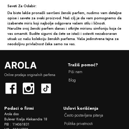
Saveti Za Odabir:
Da biste lakše pronašli savršeni ženski parfem, nudimo vam detaljne
opise i savete za svaki proizvod. Naš cilj je da vam pomognemo da
izaberete miris koji najbolje odgovara vašem stilu i ličnosti.
Naručite svoj ženski parfem danas i otkrijte mirisnu simfoniju koja će
vas omamiti. Budite sigurni da ćete se istaći i ostaviti nezaboravan
utisak uz našu kolekciju ženskih parfema. Vaša jedinstvena tajna za
neodoljivu privlačnost čeka samo na vas.
L
Tražiš pomoć?
o
Piši nam
g
Online prodaja originalnih parfema
o
Blog
Podaci o firmi
Uslovi korišćenja
Arola doo
Često postavljana pitanja
Bulevar Kralja Aleksandra 18
Politika privatnosti
PIB : 114061831