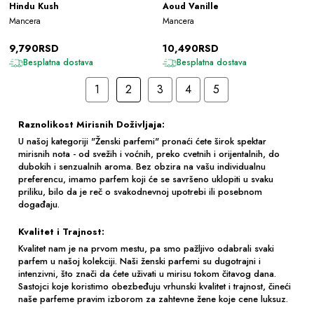
Hindu Kush
Aoud Vanille
Mancera
Mancera
9,790RSD
10,490RSD
Besplatna dostava
Besplatna dostava
1
2
3
4
5
Raznolikost Mirisnih Doživljaja:
U našoj kategoriji "Ženski parfemi" pronaći ćete širok spektar
mirisnih nota - od svežih i voćnih, preko cvetnih i orijentalnih, do
dubokih i senzualnih aroma. Bez obzira na vašu individualnu
preferencu, imamo parfem koji će se savršeno uklopiti u svaku
priliku, bilo da je reč o svakodnevnoj upotrebi ili posebnom
događaju.
Kvalitet i Trajnost:
Kvalitet nam je na prvom mestu, pa smo pažljivo odabrali svaki
parfem u našoj kolekciji. Naši ženski parfemi su dugotrajni i
intenzivni, što znači da ćete uživati u mirisu tokom čitavog dana.
Sastojci koje koristimo obezbeđuju vrhunski kvalitet i trajnost, čineći
naše parfeme pravim izborom za zahtevne žene koje cene luksuz.