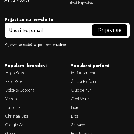
MB : 21965758
Uslovi kupovine
Prijavi se na newsletter
E
m
a
i
Prijavom se slažeš sa politikom privatnosti
l
Popularni brendovi
Popularni parfemi
Hugo Boss
Muški parfemi
Paco Rabanne
Ženski Parfemi
Dolce & Gabbana
Club de nuit
Versace
Cool Water
Burberry
Libre
Christian Dior
Eros
Giorgio Armani
Sauvage
Gucci
Red Tobacco