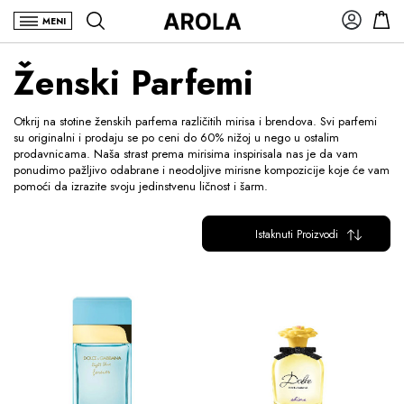
MENI
Ženski Parfemi
Otkrij na stotine ženskih parfema različitih mirisa i brendova. Svi parfemi
su originalni i prodaju se po ceni do 60% nižoj u nego u ostalim
prodavnicama. Naša strast prema mirisima inspirisala nas je da vam
ponudimo pažljivo odabrane i neodoljive mirisne kompozicije koje će vam
pomoći da izrazite svoju jedinstvenu ličnost i šarm.
Istaknuti Proizvodi